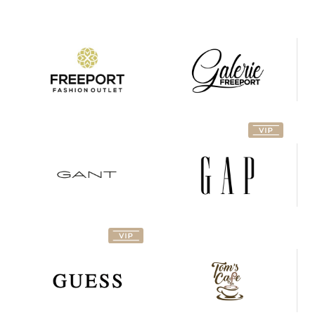
Gant
GAP
Hom´s
Guess
Café
Hrací koutek
Jack
pro děti /
and
Kinderspielecke
Jones