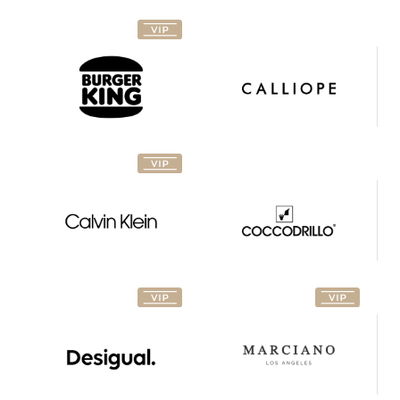
Calvin
Coccodrillo
Klein
Desigual
FADE
Freeport
Galerie