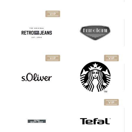
s.Oliver
Starbucks
Tattoo
Beauty
Tefal
& Beast
The
Pirate
Terranova
Sweets