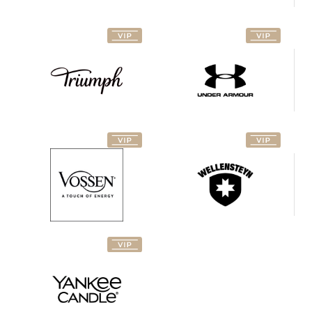
Vossen
Wellensteyn
Yankee
Candle