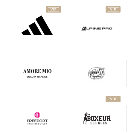
Amore
Mio
Bohemia
Luxury
Crystal
Brands
Bonus
Boxeur
za
des
stažení
Rues
Burger
Calliope
King