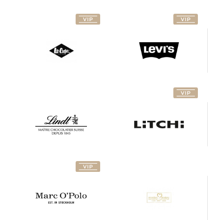
Litchi
Lindt
Sushi
Marc O
Monkey
´Polo
Donkey
NEW:
Mustang
Bijoux
You