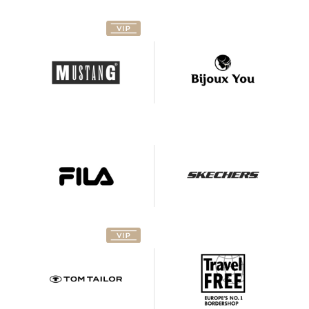
NEW: FILA
NEW:
/
SKECHERS
CHAMPION
NEW:
NEW:
Tom
Travel
Tailor
Free
Nike
Odlo