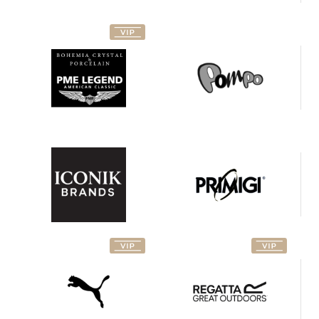
Pop-up
- Iconik
Primigi
brands
Puma
Regatta
Retro
Retro
Jeans
Total