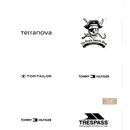
Shop
Tom
Tommy
Tailor
Hilfiger
POP-UP
Tommy
Hilfiger
Trespass
Sale
Under
Triumph
Armour