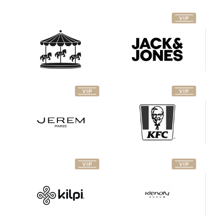
Jerem
KFC
Klenoty
Kilpi
Aurum
Lee
Levi's
Cooper