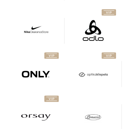
Optika
Only
Křepela
Pizzeria
Orsay
Lenuzzi
PME
Pompo
Legend