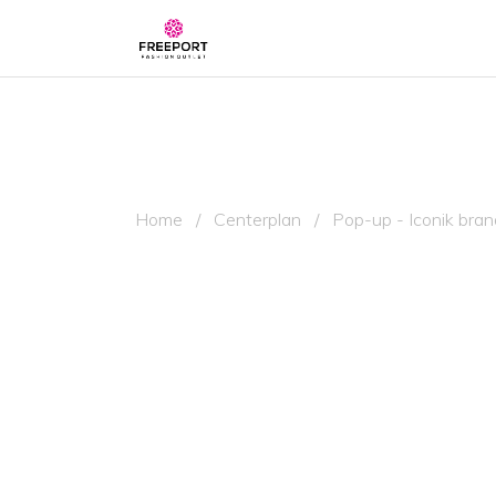
Home
/
Centerplan
/
Pop-up - Iconik bra