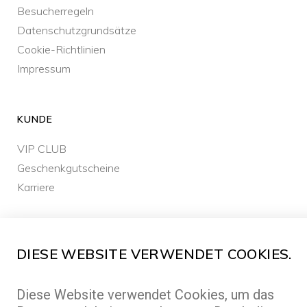
Besucherregeln
Datenschutzgrundsätze
Cookie-Richtlinien
Impressum
KUNDE
VIP CLUB
Geschenkgutscheine
Karriere
DIESE WEBSITE VERWENDET COOKIES.
ALL RIGHTS RESERVED ©2026 FREEPORT
Diese Website verwendet Cookies, um das
MADE BY
ABLE.CZ