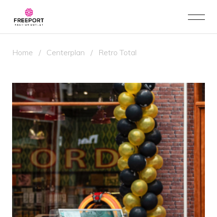
Home
/
Centerplan
/
Retro Total