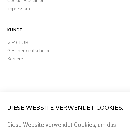
Cookie-Richtlinien
Impressum
KUNDE
VIP CLUB
Geschenkgutscheine
Karriere
ALL RIGHTS RESERVED ©2026 FREEPORT
DIESE WEBSITE VERWENDET COOKIES.
MADE BY
ABLE.CZ
Diese Website verwendet Cookies, um das